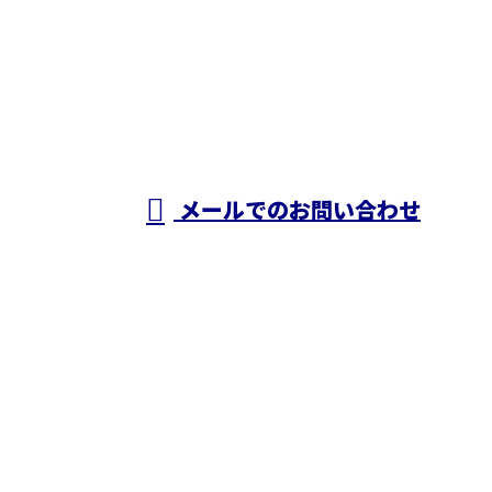
050-5574-0618
株式会社N・
A・O
営業時間／24時間対応
メールでのお問い合わせ
ホーム
業務案内
施工実績
採用情報
ブログ
会社概要
お問い合わせ