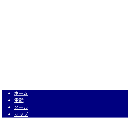
株式会社N・A・O
〒343-0845
埼玉県越谷市南越谷1丁目2928番地1-506号
Googleマップで確認する
TEL 050-5574-0618 / FAX 048-971-7956
住宅・店舗リフォーム・リノベーションは埼玉県越谷市の株式
Copyright © 株式会社N・A・O. All rights reserved.
ホーム
電話
メール
マップ