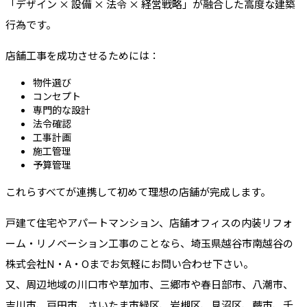
「デザイン × 設備 × 法令 × 経営戦略」が融合した高度な建築
行為です。
店舗工事を成功させるためには：
物件選び
コンセプト
専門的な設計
法令確認
工事計画
施工管理
予算管理
これらすべてが連携して初めて理想の店舗が完成します。
戸建て住宅やアパートマンション、店舗オフィスの内装リフォ
ーム・リノベーション工事のことなら、埼玉県越谷市南越谷の
株式会社N・A・Oまでお気軽にお問い合わせ下さい。
又、周辺地域の川口市や草加市、三郷市や春日部市、八潮市、
吉川市、戸田市、さいたま市緑区、岩槻区、見沼区、蕨市、千