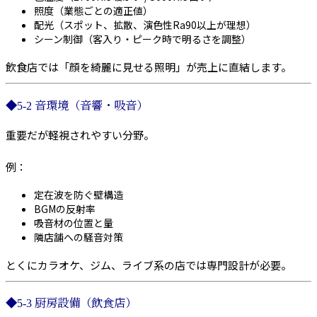
照度（業態ごとの適正値）
配光（スポット、拡散、演色性Ra90以上が理想）
シーン制御（客入り・ピーク時で明るさを調整）
飲食店では「顔を綺麗に見せる照明」が売上に直結します。
◆5-2 音環境（音響・吸音）
重要だが軽視されやすい分野。
例：
定在波を防ぐ壁構造
BGMの反射率
吸音材の位置と量
隣店舗への騒音対策
とくにカラオケ、ジム、ライブ系の店では専門設計が必要。
◆5-3 厨房設備（飲食店）