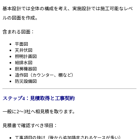
基本設計では全体の構成を考え、実施設計では施工可能なレベ
ルの図面を作成。
含まれる図面：
平面図
天井伏図
照明計画図
給排水図
厨房機器図
造作図（カウンター、棚など）
防災設備図
ステップ4：見積取得と工事契約
一般に2〜3社へ相見積を取ります。
見積書で確認すべき項目：
工事項目の抜け（後から追加請求されるケースが多い）