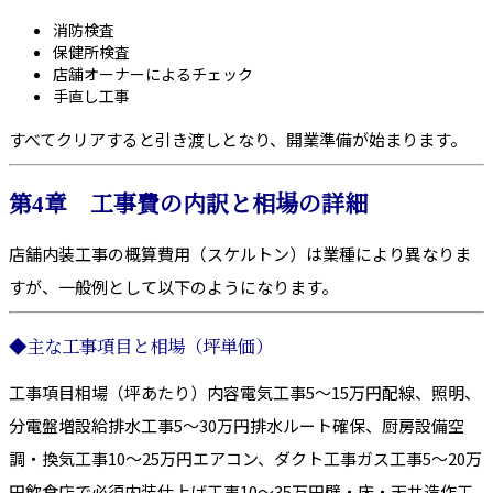
消防検査
保健所検査
店舗オーナーによるチェック
手直し工事
すべてクリアすると引き渡しとなり、開業準備が始まります。
第4章 工事費の内訳と相場の詳細
店舗内装工事の概算費用（スケルトン）は業種により異なりま
すが、一般例として以下のようになります。
◆主な工事項目と相場（坪単価）
工事項目相場（坪あたり）内容電気工事5〜15万円配線、照明、
分電盤増設給排水工事5〜30万円排水ルート確保、厨房設備空
調・換気工事10〜25万円エアコン、ダクト工事ガス工事5〜20万
円飲食店で必須内装仕上げ工事10〜35万円壁・床・天井造作工