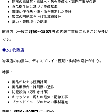
厨房の給排気・給排水・防火設備など専門工事が必要
食品衛生法に基づく設備基準
調理に伴う熱・煙・油を想定した設計
客席の回転率を上げる導線設計
臭い・音環境への配慮
飲⾷店は一般に
坪50〜150万円
の内装工事費になることが多い
です。
◆2-2 物販店
物販店の内装は、ディスプレイ・照明・動線の設計が中心。
特徴：
商品が映える照明計画
商品展示台・陳列棚の造作
防犯設備（万引き対策）
キャッシャー周りの電気・配線工事
ブランドイメージのための素材選定
費用は
坪30〜80万円
が一般的。