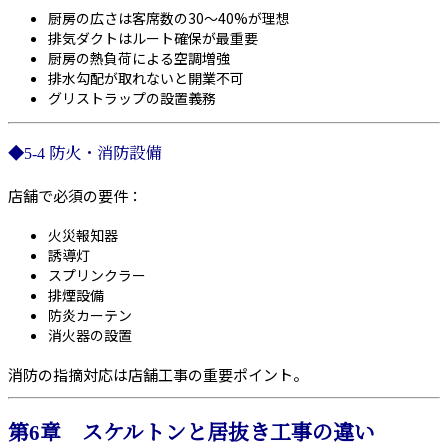
厨房の広さは客席数の30〜40%が理想
排気ダクトはルート確保が最重要
厨房の熱負荷による空調増強
排水勾配が取れないと開業不可
グリストラップの設置義務
◆5-4 防火・消防設備
店舗で必須の要件：
火災報知器
誘導灯
スプリンクラー
排煙設備
防炎カーテン
消火器の設置
消防の指摘対応は店舗工事の重要ポイント。
第6章 スケルトンと居抜き工事の違い