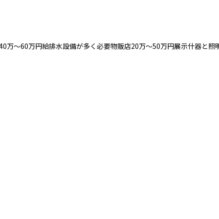
40万〜60万円給排水設備が多く必要物販店20万〜50万円展示什器と照