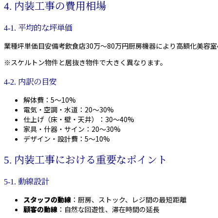
4. 内装工事の費用相場
4-1. 平均的な坪単価
業種坪単価目安備考飲食店30万〜80万円厨房機器により高額化美容室
※スケルトン物件と居抜き物件で大きく異なります。
4-2. 内訳の目安
解体費：5～10%
電気・空調・水道：20～30%
仕上げ（床・壁・天井）：30～40%
家具・什器・サイン：20～30%
デザイン・設計費：5～10%
5. 内装工事における重要なポイント
5-1. 動線設計
スタッフの動線
：厨房、ストック、レジ間の最短距離
顧客の動線
：自然な回遊性、滞在時間の延長