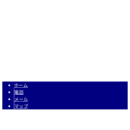
〒343-0845
埼玉県越谷市南越谷1丁目2928番地1-506号
Googleマップで確認する
TEL 050-5574-0618 / FAX 048-971-7956
住宅・店舗リフォーム・リノベーションは埼玉県越谷市の株式
Copyright © 株式会社N・A・O. All rights reserved.
ホーム
電話
メール
マップ