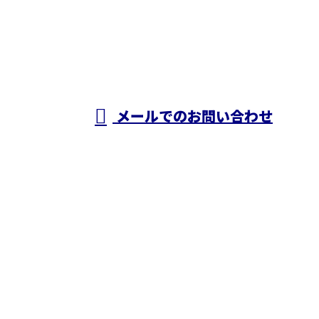
050-5574-0618
株式会社N・
A・O
営業時間／24時間対応
メールでのお問い合わせ
ホーム
業務案内
施工実績
採用情報
ブログ
会社概要
お問い合わせ
株式会社N・A・O