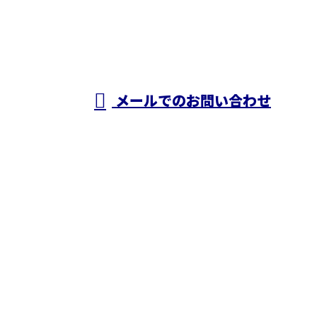
株式会社N・
A・O
営業時間／24時間対応
メールでのお問い合わせ
ホーム
業務案内
施工実績
採用情報
ブログ
会社概要
お問い合わせ
株式会社N・A・O