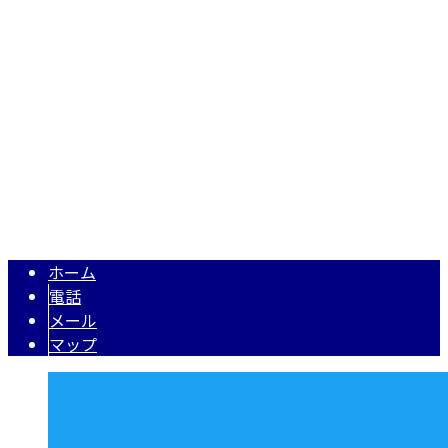
〒343-0845
埼玉県越谷市南越谷1丁目2928番地1-506号
Googleマップで確認する
TEL 050-5574-0618 / FAX 048-971-7956
住宅・店舗リフォーム・リノベーションは埼玉県越谷市の株式
Copyright © 株式会社N・A・O. All rights reserved.
ホーム
電話
メール
マップ