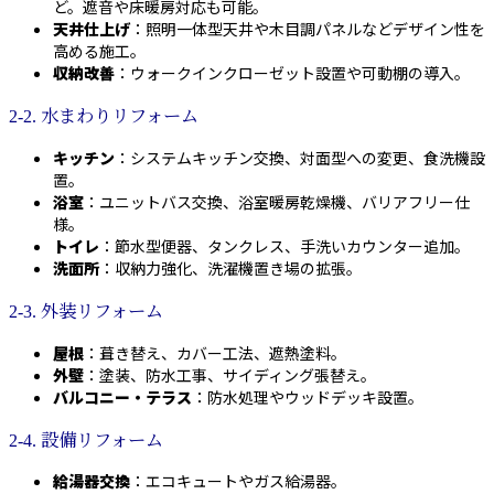
ど。遮音や床暖房対応も可能。
天井仕上げ
：照明一体型天井や木目調パネルなどデザイン性を
高める施工。
収納改善
：ウォークインクローゼット設置や可動棚の導入。
2-2. 水まわりリフォーム
キッチン
：システムキッチン交換、対面型への変更、食洗機設
置。
浴室
：ユニットバス交換、浴室暖房乾燥機、バリアフリー仕
様。
トイレ
：節水型便器、タンクレス、手洗いカウンター追加。
洗面所
：収納力強化、洗濯機置き場の拡張。
2-3. 外装リフォーム
屋根
：葺き替え、カバー工法、遮熱塗料。
外壁
：塗装、防水工事、サイディング張替え。
バルコニー・テラス
：防水処理やウッドデッキ設置。
2-4. 設備リフォーム
給湯器交換
：エコキュートやガス給湯器。