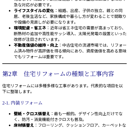
急な対応が必要です。
ライフスタイルの変化
：結婚、出産、子供の独立、親との同
居、老後生活など、家族構成や暮らし方が変わることで間取り
や設備の見直しが必要になります。
環境配慮・省エネ
：近年は省エネ住宅の需要が高まっており、
断熱材の追加や高性能サッシ導入、太陽光発電の設置といった
改修が注目されています。
不動産価値の維持・向上
：中古住宅の流通市場では、リフォー
ム済み物件が高評価を得る傾向にあり、資産価値を高める意味
でもリフォームは重要です。
第2章 住宅リフォームの種類と工事内容
住宅リフォームには多種多様な工事があります。代表的な項目を以
下に整理します。
2-1. 内装リフォーム
壁紙・クロス張替え
：最も一般的。デザイン性向上だけでな
く、防汚・消臭機能付きクロスも普及。
床材張替え
：フローリング、クッションフロア、カーペットな