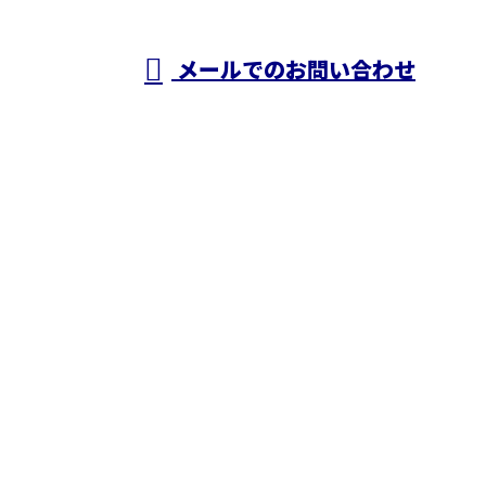
メールでのお問い合わせ
ホーム
業務案内
施工実績
採用情報
ブログ
会社概要
お問い合わせ
株式会社N・A・O
〒343-0845
埼玉県越谷市南越谷1丁目2928番地1-506号
Googleマップで確認する