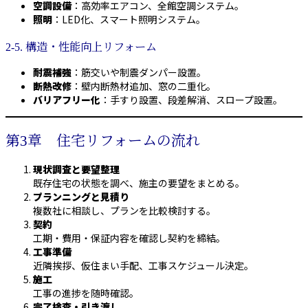
空調設備
：高効率エアコン、全館空調システム。
照明
：LED化、スマート照明システム。
2-5. 構造・性能向上リフォーム
耐震補強
：筋交いや制震ダンパー設置。
断熱改修
：壁内断熱材追加、窓の二重化。
バリアフリー化
：手すり設置、段差解消、スロープ設置。
第3章 住宅リフォームの流れ
現状調査と要望整理
既存住宅の状態を調べ、施主の要望をまとめる。
プランニングと見積り
複数社に相談し、プランを比較検討する。
契約
工期・費用・保証内容を確認し契約を締結。
工事準備
近隣挨拶、仮住まい手配、工事スケジュール決定。
施工
工事の進捗を随時確認。
完了検査・引き渡し