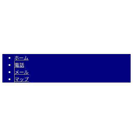
TEL 050-5574-0618 / FAX 048-971-7956
住宅・店舗リフォーム・リノベーションは埼玉県越谷市の株式
Copyright © 株式会社N・A・O. All rights reserved.
ホーム
電話
メール
マップ