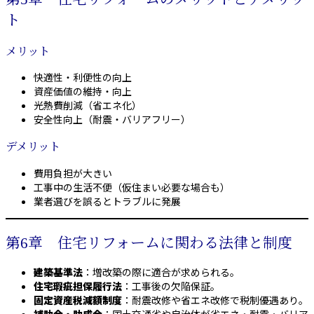
ト
メリット
快適性・利便性の向上
資産価値の維持・向上
光熱費削減（省エネ化）
安全性向上（耐震・バリアフリー）
デメリット
費用負担が大きい
工事中の生活不便（仮住まい必要な場合も）
業者選びを誤るとトラブルに発展
第6章 住宅リフォームに関わる法律と制度
建築基準法
：増改築の際に適合が求められる。
住宅瑕疵担保履行法
：工事後の欠陥保証。
固定資産税減額制度
：耐震改修や省エネ改修で税制優遇あり。
補助金・助成金
：国土交通省や自治体が省エネ・耐震・バリア