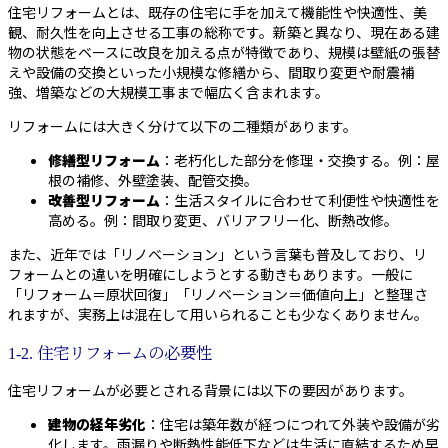
住宅リフォームとは、既存の住宅に手を加えて機能性や快適性、美
観、耐久性を向上させる工事の総称です。新築と異なり、現在ある建
物の状態をベースに改良を加える点が特徴であり、規模は壁紙の張替
えや設備の交換といった小規模な修繕から、間取り変更や耐震補
強、増築などの大規模工事まで幅広く含まれます。
リフォームには大きく分けて以下の二種類があります。
修繕型リフォーム
：老朽化した部分を修理・交換する。例：屋
根の補修、外壁塗装、配管交換。
改善型リフォーム
：生活スタイルに合わせて利便性や快適性を
高める。例：間取り変更、バリアフリー化、断熱改修。
また、近年では「リノベーション」という言葉も普及しており、リ
フォームとの違いを明確にしようとする動きもあります。一般に
「リフォーム＝原状回復」「リノベーション＝価値向上」と整理さ
れますが、実務上は混在して用いられることも少なくありません。
1-2. 住宅リフォームの必要性
住宅リフォームが必要とされる背景には以下の要因があります。
建物の経年劣化
：住宅は築年数が経つにつれて外装や設備が劣
化します。雨漏りや断熱性能低下などは生活に直結するため早