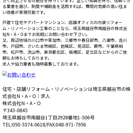
きく向上させる可能性を持っています。正しい知識を持ち、信頼でき
る業者を選び、制度や補助金を活用すれば、費用対効果の高い住ま
い改善が実現可能です。
戸建て住宅やアパートマンション、店舗オフィスの内装リフォー
ム・リノベーション工事のことなら、埼玉県越谷市南越谷の株式会
社N・A・Oまでお気軽にお問い合わせ下さい。
又、周辺地域の川口市や草加市、三郷市や春日部市、八潮市、吉川
市、戸田市、さいたま市緑区、岩槻区、見沼区、蕨市、千葉県柏
市、松戸市、流山市、東京都北区、板橋区、足立区などからのご依
頼もお待ちしております。
求人や協力業者も随時募集しております。
住宅・店舗リフォーム・リノベーションは埼玉県越谷市の株
式会社N・A・O｜求人
株式会社N・A・O
〒343-0845
埼玉県越谷市南越谷1丁目2928番地1-506号
TEL:050-5574-0618/FAX:048-971-7956