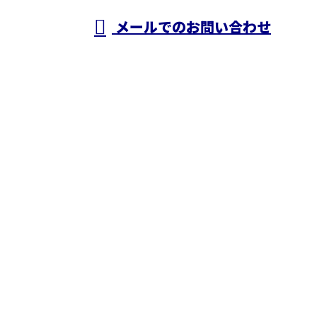
メールでのお問い合わせ
ホーム
業務案内
施工実績
採用情報
ブログ
会社概要
お問い合わせ
株式会社N・A・O
〒343-0845
埼玉県越谷市南越谷1丁目2928番地1-506号
Googleマップで確認する