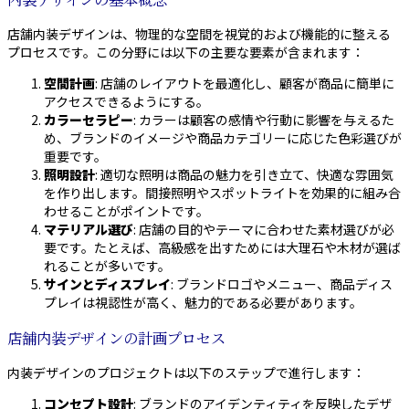
内装デザインの基本概念
店舗内装デザインは、物理的な空間を視覚的および機能的に整える
プロセスです。この分野には以下の主要な要素が含まれます：
空間計画
: 店舗のレイアウトを最適化し、顧客が商品に簡単に
アクセスできるようにする。
カラーセラピー
: カラーは顧客の感情や行動に影響を与えるた
め、ブランドのイメージや商品カテゴリーに応じた色彩選びが
重要です。
照明設計
: 適切な照明は商品の魅力を引き立て、快適な雰囲気
を作り出します。間接照明やスポットライトを効果的に組み合
わせることがポイントです。
マテリアル選び
: 店舗の目的やテーマに合わせた素材選びが必
要です。たとえば、高級感を出すためには大理石や木材が選ば
れることが多いです。
サインとディスプレイ
: ブランドロゴやメニュー、商品ディス
プレイは視認性が高く、魅力的である必要があります。
店舗内装デザインの計画プロセス
内装デザインのプロジェクトは以下のステップで進行します：
コンセプト設計
: ブランドのアイデンティティを反映したデザ