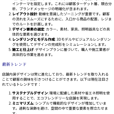
インテーマを設定します。これには顧客ターゲット層、競合分
析、ブランドメッセージの明確化が含まれます。
レイアウト設計
: 動線を意識したゾーニングが重要です。顧客
の流れをスムーズにするために、入口から商品の配置、レジま
でのルートを計画します。
デザイン要素の選定
: カラー、素材、家具、照明器具などの具
体的な要素を選びます。
レンダリングとモデル作成
: 3Dモデルやビジュアルレンダリン
グを使用してデザインの完成形をシミュレーションします。
施工と仕上げ
: デザインプランに基づいて、職人や施工業者が
具体的な作業を進めます。
最新トレンド
店舗内装デザインは常に進化しており、最新トレンドを取り入れる
ことで顧客の興味を引きつけることができます。以下は現在注目さ
れているトレンドです：
サステナブルデザイン
: 環境に配慮した素材や省エネ照明を使
用することで、エコフレンドリーな店舗を実現します。
ミニマリズム
: シンプルで機能的なデザインが増加していま
す。過剰な装飾を避け、空間の中で重要な要素を際立たせま
す。