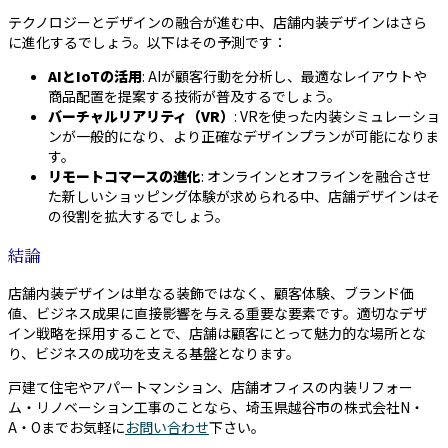
テクノロジーとデザインの融合が進む中、店舗内装デザインはさら
に進化するでしょう。以下はその予測です：
AIとIoTの活用
: AIが顧客行動を分析し、最適なレイアウトや
商品配置を提案する技術が普及するでしょう。
バーチャルリアリティ（VR）
: VRを使った内装シミュレーショ
ンが一般的になり、より正確なデザインプランが可能になりま
す。
リモートコマースの進化
: オンラインとオフラインを融合させ
た新しいショッピング体験が求められる中、店舗デザインはそ
の役割を拡大するでしょう。
結論
店舗内装デザインは単なる装飾ではなく、顧客体験、ブランド価
値、ビジネス成果に直接影響を与える重要な要素です。適切なデザ
イン戦略を採用することで、店舗は顧客にとって魅力的な場所とな
り、ビジネスの成功を支える基盤となります。
戸建て住宅やアパートマンション、店舗オフィスの内装リフォー
ム・リノベーション工事のことなら、埼玉県越谷市の株式会社N・
A・Oまでお気軽に
お問い合わせ
下さい。