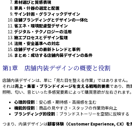
素材選びと質感表現
家具・什器の選定と配置
サイン計画・グラフィックデザイン
店舗ブランディングとデザインの一体化
省エネ・環境配慮型デザイン
デジタル・テクノロジーの活用
施工プロセスとデザイン監理
法規・安全基準への対応
店舗デザインの最新トレンドと事例
まとめ：成功する店舗内装デザインの条件
第1章 店舗内装デザインの概要と役割
店舗内装デザインは、単に「見た目を整える作業」ではありません。
それは
売上・集客・ブランドイメージを支える戦略的要素
であり、商
照明、匂い、音といった多感覚要素によって購買意欲が左右されます
心理的役割
：安心感・期待感・高揚感を生む
機能的役割
：商品の見やすさ・スタッフの作業効率向上
ブランディング的役割
：ブランドストーリーを空間に反映する
つまり、内装デザインは
顧客体験（Customer Experience, C