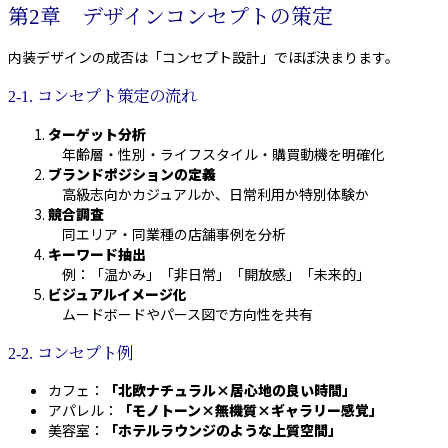
第2章 デザインコンセプトの策定
内装デザインの成否は「コンセプト設計」でほぼ決まります。
2-1. コンセプト策定の流れ
ターゲット分析
年齢層・性別・ライフスタイル・購買動機を明確化
ブランドポジションの定義
高級志向かカジュアルか、日常利用か特別体験か
競合調査
同エリア・同業種の店舗事例を分析
キーワード抽出
例：「温かみ」「非日常」「開放感」「未来的」
ビジュアルイメージ化
ムードボードやパース図で方向性を共有
2-2. コンセプト例
カフェ：
「北欧ナチュラル×居心地の良い時間」
アパレル：
「モノトーン×無機質×ギャラリー感覚」
美容室：
「ホテルラウンジのような上質空間」