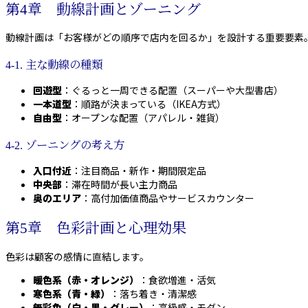
第4章 動線計画とゾーニング
動線計画は「お客様がどの順序で店内を回るか」を設計する重要要素
4-1. 主な動線の種類
回遊型
：ぐるっと一周できる配置（スーパーや大型書店）
一本道型
：順路が決まっている（IKEA方式）
自由型
：オープンな配置（アパレル・雑貨）
4-2. ゾーニングの考え方
入口付近
：注目商品・新作・期間限定品
中央部
：滞在時間が長い主力商品
奥のエリア
：高付加価値商品やサービスカウンター
第5章 色彩計画と心理効果
色彩は顧客の感情に直結します。
暖色系（赤・オレンジ）
：食欲増進・活気
寒色系（青・緑）
：落ち着き・清潔感
無彩色（白・黒・グレー）
：高級感・モダン