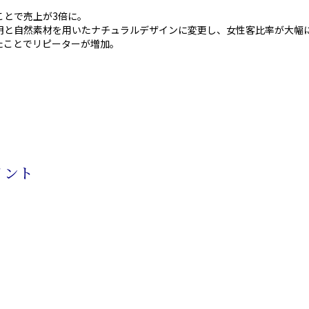
ことで売上が3倍に。
明と自然素材を用いたナチュラルデザインに変更し、女性客比率が大幅
たことでリピーターが増加。
イント