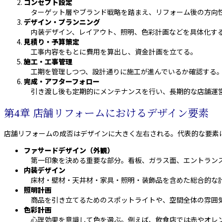
コンセプト設定
ターゲット層やブランド戦略を踏まえ、リフォーム後の方向
デザイン・プランニング
内装デザイン、レイアウト、照明、色彩計画などを具体化す
見積り・予算策定
工事内容をもとに費用を算出し、資金計画を立てる。
施工・工事管理
工期を管理しつつ、設計通りに施工が進んでいるか確認する
完成・アフターフォロー
引き渡し後も定期的にメンテナンスを行い、長期的な店舗運
第4章 店舗リフォームにおけるデザイン要素
店舗リフォームの成否はデザインに大きく左右される。代表的な要素
ファサードデザイン（外観）
第一印象を決める重要な部分。看板、ガラス面、エントラン
内装デザイン
床材・壁材・天井材・家具・照明・装飾品を含めた総合的な
照明計画
商品を引き立てるためのスポットライトや、空間全体の雰囲
色彩計画
心理効果を意識して色を選ぶ。例えば、飲食店では赤やオレン