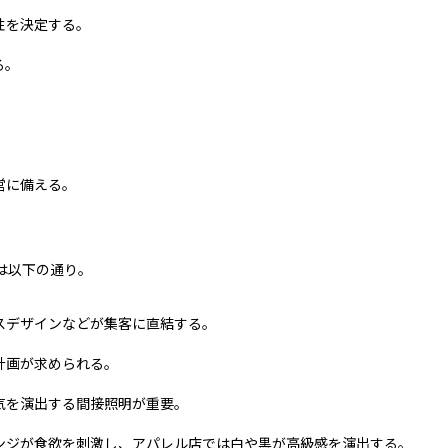
性を決定する。
る。
。
営に備える。
は以下の通り。
スデザインなどが集客に直結する。
計画が求められる。
気を演出する間接照明が重要。
ジが食欲を刺激し、アパレル店では白や黒が高級感を演出する。