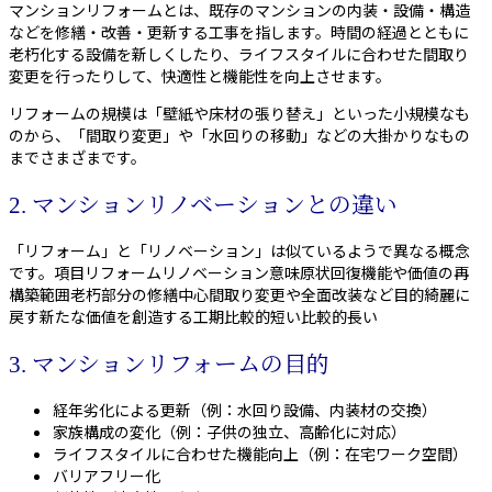
マンションリフォームとは、既存のマンションの内装・設備・構造
などを修繕・改善・更新する工事を指します。時間の経過とともに
老朽化する設備を新しくしたり、ライフスタイルに合わせた間取り
変更を行ったりして、快適性と機能性を向上させます。
リフォームの規模は「壁紙や床材の張り替え」といった小規模なも
のから、「間取り変更」や「水回りの移動」などの大掛かりなもの
までさまざまです。
2. マンションリノベーションとの違い
「リフォーム」と「リノベーション」は似ているようで異なる概念
です。項目リフォームリノベーション意味原状回復機能や価値の再
構築範囲老朽部分の修繕中心間取り変更や全面改装など目的綺麗に
戻す新たな価値を創造する工期比較的短い比較的長い
3. マンションリフォームの目的
経年劣化による更新（例：水回り設備、内装材の交換）
家族構成の変化（例：子供の独立、高齢化に対応）
ライフスタイルに合わせた機能向上（例：在宅ワーク空間）
バリアフリー化