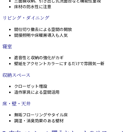
三面鏡収納、引き出し式洗面台など機能性重視
床材の防水性に注意
リビング・ダイニング
間仕切り撤去による空間の開放
間接照明や床暖房導入も人気
寝室
遮音性と収納の強化がカギ
壁紙をアクセントカラーにするだけで雰囲気一新
収納スペース
クローゼット増設
造作家具による空間活用
床・壁・天井
無垢フローリングやタイル床
調湿・消臭効果のある壁材