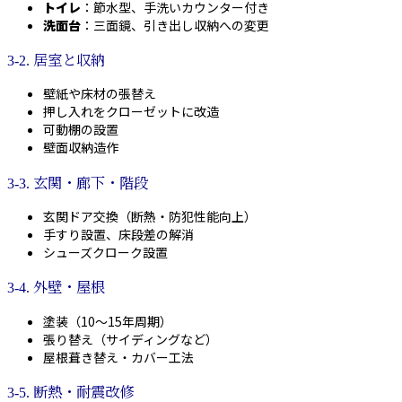
トイレ
：節水型、手洗いカウンター付き
洗面台
：三面鏡、引き出し収納への変更
3-2. 居室と収納
壁紙や床材の張替え
押し入れをクローゼットに改造
可動棚の設置
壁面収納造作
3-3. 玄関・廊下・階段
玄関ドア交換（断熱・防犯性能向上）
手すり設置、床段差の解消
シューズクローク設置
3-4. 外壁・屋根
塗装（10〜15年周期）
張り替え（サイディングなど）
屋根葺き替え・カバー工法
3-5. 断熱・耐震改修