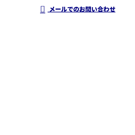
メールでのお問い合わせ
ホーム
業務案内
施工実績
採用情報
ブログ
会社概要
お問い合わせ
株式会社N・A・O
〒343-0845
埼玉県越谷市南越谷1丁目2928番地1-506号
Googleマップで確認する
TEL 050-5574-0618 / FAX 048-971-7956