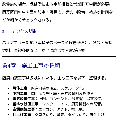
飲食店の場合、保健所による事前相談と営業許可申請が必要。
厨房区画の床や壁の防水・清掃性、手洗い設備、給排水計画な
どが細かくチェックされる。
3-4 その他の規制
バリアフリー対応（車椅子スペースや段差解消）、騒音・振動
規制、景観条例など、立地に応じて考慮が必要。
第4章 施工工事の種類
店舗内装工事は多岐にわたる。主な工事を以下に整理する。
解体工事
：既存内装の撤去、スケルトン化。
下地工事
：間仕切り壁・床・天井の骨組みを作る。
電気設備工事
：照明、コンセント、分電盤、弱電設備。
給排水設備工事
：シンク、トイレ、厨房機器への配管。
空調換気工事
：エアコン、ダクト、換気扇。
仕上げ工事
：クロス貼り、塗装、タイル貼り、床仕上げ。