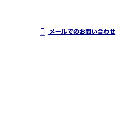
A・O
営業時間／24時間対応
メールでのお問い合わせ
ホーム
業務案内
施工実績
採用情報
ブログ
会社概要
お問い合わせ
株式会社N・A・O
〒343-0845
埼玉県越谷市南越谷1丁目2928番地1-506号