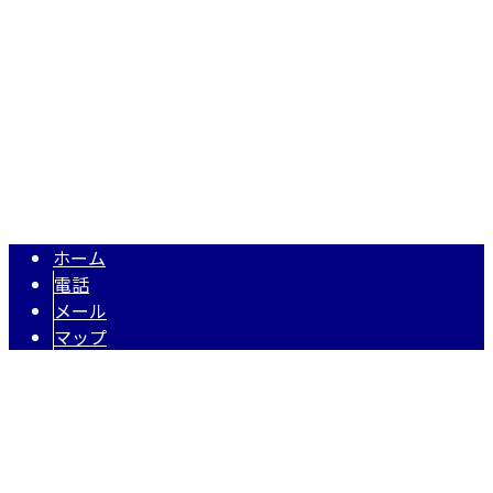
Googleマップで確認する
TEL 050-5574-0618 / FAX 048-971-7956
住宅・店舗リフォーム・リノベーションは埼玉県越谷市の株式
Copyright © 株式会社N・A・O. All rights reserved.
ホーム
電話
メール
マップ