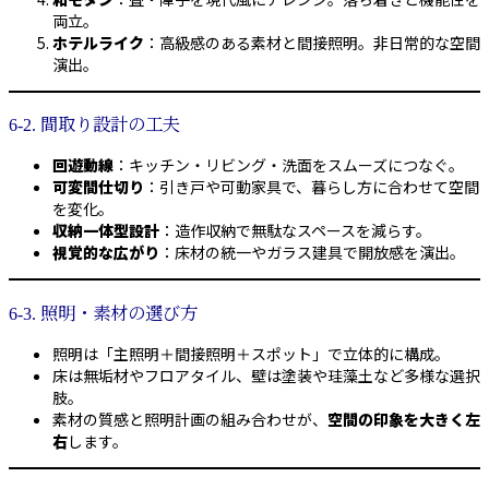
両立。
ホテルライク
：高級感のある素材と間接照明。非日常的な空間
演出。
6-2. 間取り設計の工夫
回遊動線
：キッチン・リビング・洗面をスムーズにつなぐ。
可変間仕切り
：引き戸や可動家具で、暮らし方に合わせて空間
を変化。
収納一体型設計
：造作収納で無駄なスペースを減らす。
視覚的な広がり
：床材の統一やガラス建具で開放感を演出。
6-3. 照明・素材の選び方
照明は「主照明＋間接照明＋スポット」で立体的に構成。
床は無垢材やフロアタイル、壁は塗装や珪藻土など多様な選択
肢。
素材の質感と照明計画の組み合わせが、
空間の印象を大きく左
右
します。