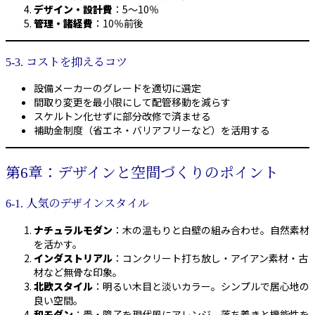
デザイン・設計費
：5〜10％
管理・諸経費
：10％前後
5-3. コストを抑えるコツ
設備メーカーのグレードを適切に選定
間取り変更を最小限にして配管移動を減らす
スケルトン化せずに部分改修で済ませる
補助金制度（省エネ・バリアフリーなど）を活用する
第6章：デザインと空間づくりのポイント
6-1. 人気のデザインスタイル
ナチュラルモダン
：木の温もりと白壁の組み合わせ。自然素材
を活かす。
インダストリアル
：コンクリート打ち放し・アイアン素材・古
材など無骨な印象。
北欧スタイル
：明るい木目と淡いカラー。シンプルで居心地の
良い空間。
和モダン
：畳・障子を現代風にアレンジ。落ち着きと機能性を