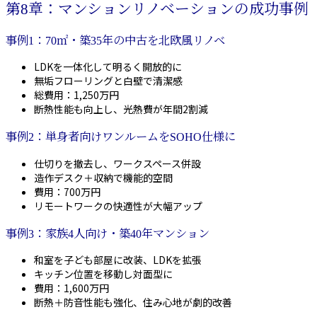
第8章：マンションリノベーションの成功事例
事例1：70㎡・築35年の中古を北欧風リノベ
LDKを一体化して明るく開放的に
無垢フローリングと白壁で清潔感
総費用：1,250万円
断熱性能も向上し、光熱費が年間2割減
事例2：単身者向けワンルームをSOHO仕様に
仕切りを撤去し、ワークスペース併設
造作デスク＋収納で機能的空間
費用：700万円
リモートワークの快適性が大幅アップ
事例3：家族4人向け・築40年マンション
和室を子ども部屋に改装、LDKを拡張
キッチン位置を移動し対面型に
費用：1,600万円
断熱＋防音性能も強化、住み心地が劇的改善