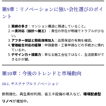
第9章：リノベーションに強い会社選びのポイ
ント
実績の多さ
：マンション構造に精通していること。
一貫対応（設計〜施工）
：責任の所在が明確でトラブルが少な
い。
アフター保証と瑕疵保険加入
：品質保証の有無を確認。
管理組合対応の経験
：申請書類・工事申請などの手続きに慣れ
ているか。
デザイン力＋提案力
：単なる施工会社ではなく、生活提案がで
きるかが鍵。
第10章：今後のトレンドと市場動向
10-1. サステナブルリノベーション
断熱強化、再生素材利用、省エネ設備の導入など、
環境配慮型
リノベ
が増加中。