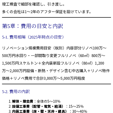
竣工検査で細部を確認し、引き渡し。
多くの会社は1〜2年のアフター保証を設けています。
第5章：費用の目安と内訳
5-1. 費用相場（2025年時点の目安）
リノベーション規模費用目安（税別）内容部分リノベ100万〜
500万円水回り・一部間取り変更フルリノベ（60㎡）800万〜
1,500万円スケルトン＋全内装新設フルリノベ（80㎡）1,200
万〜2,000万円設備・断熱・デザイン含む中古購入＋リノベ物件
価格＋リノベ費用で合計3,000万〜5,000万円程度
5-2. 費用の内訳
解体・撤去費
：全体の5〜10％
設備工事費（配管・電気・給湯）
：15〜25％
内装工事費（床・壁・天井・建具）
：30〜40％