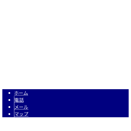
株式会社N・A・O
〒343-0845
埼玉県越谷市南越谷1丁目2928番地1-506号
Googleマップで確認する
TEL 050-5574-0618 / FAX 048-971-7956
住宅・店舗リフォーム・リノベーションは埼玉県越谷市の株式
Copyright © 株式会社N・A・O. All rights reserved.
ホーム
電話
メール
マップ