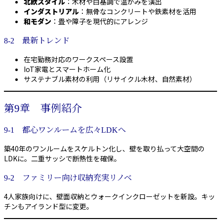
北欧スタイル
：木材や白基調で温かみを演出
インダストリアル
：無骨なコンクリートや鉄素材を活用
和モダン
：畳や障子を現代的にアレンジ
8-2 最新トレンド
在宅勤務対応のワークスペース設置
IoT家電とスマートホーム化
サステナブル素材の利用（リサイクル木材、自然素材）
第9章 事例紹介
9-1 都心ワンルームを広々LDKへ
築40年のワンルームをスケルトン化し、壁を取り払って大空間の
LDKに。二重サッシで断熱性を確保。
9-2 ファミリー向け収納充実リノベ
4人家族向けに、壁面収納とウォークインクローゼットを新設。キッ
チンもアイランド型に変更。