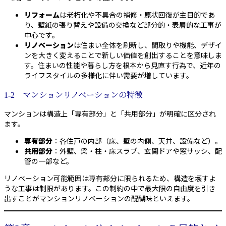
リフォーム
は老朽化や不具合の補修・原状回復が主目的であ
り、壁紙の張り替えや設備の交換など部分的・表層的な工事が
中心です。
リノベーション
は住まい全体を刷新し、間取りや機能、デザイ
ンを大きく変えることで新しい価値を創出することを意味しま
す。住まいの性能や暮らし方を根本から見直す行為で、近年の
ライフスタイルの多様化に伴い需要が増しています。
1-2 マンションリノベーションの特徴
マンションは構造上「専有部分」と「共用部分」が明確に区分され
ます。
専有部分
：各住戸の内部（床、壁の内側、天井、設備など）。
共用部分
：外壁、梁・柱・床スラブ、玄関ドアや窓サッシ、配
管の一部など。
リノベーション可能範囲は専有部分に限られるため、構造を壊すよ
うな工事は制限があります。この制約の中で最大限の自由度を引き
出すことがマンションリノベーションの醍醐味といえます。