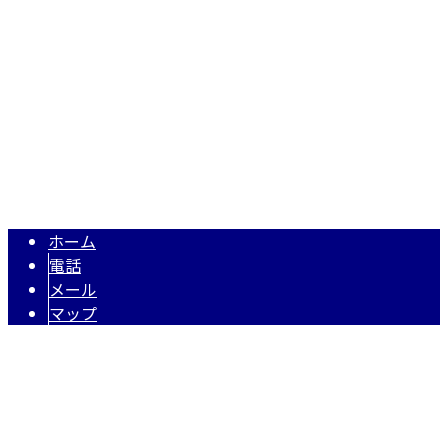
埼玉県越谷市南越谷1丁目2928番地1-506号
Googleマップで確認する
TEL 050-5574-0618 / FAX 048-971-7956
住宅・店舗リフォーム・リノベーションは埼玉県越谷市の株式
Copyright © 株式会社N・A・O. All rights reserved.
ホーム
電話
メール
マップ