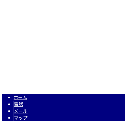
株式会社N・A・O
〒343-0845
埼玉県越谷市南越谷1丁目2928番地1-506号
Googleマップで確認する
TEL 050-5574-0618 / FAX 048-971-7956
住宅・店舗リフォーム・リノベーションは埼玉県越谷市の株式
Copyright © 株式会社N・A・O. All rights reserved.
ホーム
電話
メール
マップ