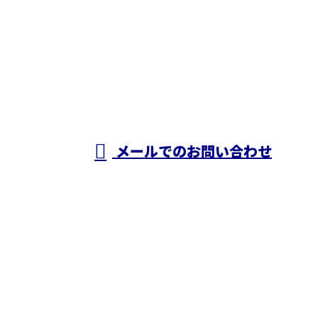
お電話でのお問い合わせ
050-5574-0618
株式会社N・
A・O
営業時間／24時間対応
メールでのお問い合わせ
ホーム
業務案内
施工実績
採用情報
ブログ
会社概要
お問い合わせ