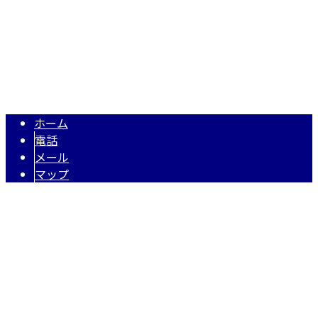
TEL 050-5574-0618 / FAX 048-971-7956
住宅・店舗リフォーム・リノベーションは埼玉県越谷市の株式
Copyright © 株式会社N・A・O. All rights reserved.
ホーム
電話
メール
マップ