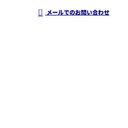
メールでのお問い合わせ
ホーム
業務案内
施工実績
採用情報
ブログ
会社概要
お問い合わせ
株式会社N・A・O
〒343-0845
埼玉県越谷市南越谷1丁目2928番地1-506号
Googleマップで確認する