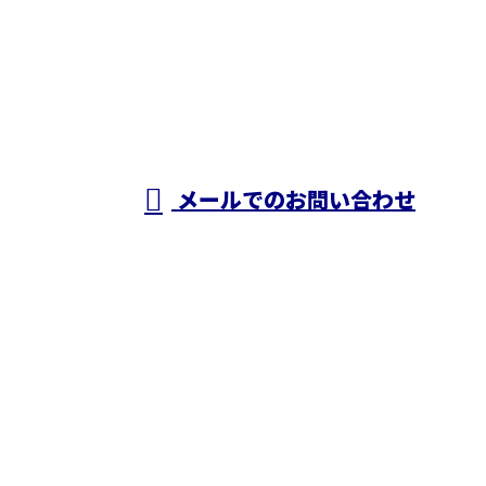
050-5574-0618
株式会社N・
A・O
営業時間／24時間対応
メールでのお問い合わせ
ホーム
業務案内
施工実績
採用情報
ブログ
会社概要
お問い合わせ