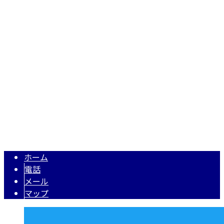
株式会社N・A・O
〒343-0845
埼玉県越谷市南越谷1丁目2928番地1-506号
Googleマップで確認する
TEL 050-5574-0618 / FAX 048-971-7956
住宅・店舗リフォーム・リノベーションは埼玉県越谷市の株式
Copyright © 株式会社N・A・O. All rights reserved.
ホーム
電話
メール
マップ